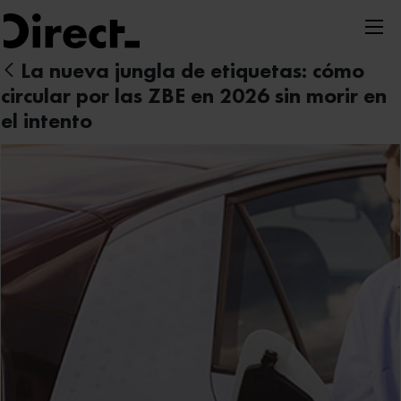
Nota:
este
sitio
La nueva jungla de etiquetas: cómo
web
circular por las ZBE en 2026 sin morir en
incluye
el intento
un
sistema
de
accesibilidad.