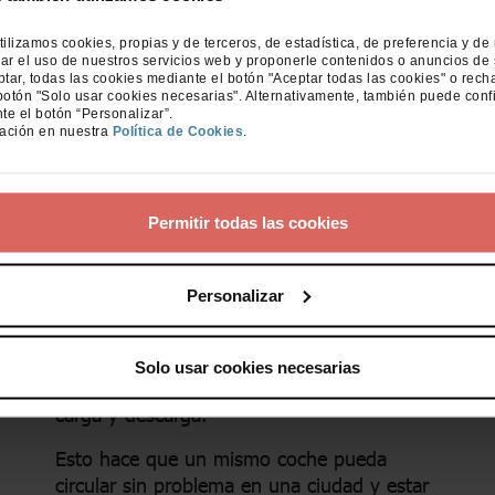
Saber qué etiqueta tiene tu coche es lo que
marca por dónde puedes moverte.
tilizamos cookies, propias y de terceros, de estadística, de preferencia y de
ar el uso de nuestros servicios web y proponerle contenidos o anuncios de 
Normativa de ZBE en cada
ar, todas las cookies mediante el botón "Aceptar todas las cookies" o rech
botón "Solo usar cookies necesarias". Alternativamente, también puede conf
ciudad: diferencias clave
te el botón “Personalizar”.
ación en nuestra
Política de Cookies
.
que debes conocer
Uno de los mayores errores es pensar que
Permitir todas las cookies
todas las ZBE funcionan igual. No es así.
Cada ciudad aplica su propia normativa, con
matices importantes. En algunos casos, los
Personalizar
residentes pueden acceder aunque su
vehículo sea más contaminante. En otros,
existen excepciones por motivos laborales,
Solo usar cookies necesarias
horarios concretos o usos específicos como
carga y descarga.
Esto hace que un mismo coche pueda
circular sin problema en una ciudad y estar