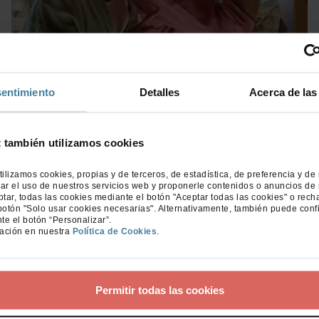
MI HOGAR
27/08/2024
Siéntete más seguro en tu hogar este verano
entimiento
Detalles
Acerca de las
con los dispositivos inteligentes de seguridad
Leer más
t también utilizamos cookies
tilizamos cookies, propias y de terceros, de estadística, de preferencia y de
ar el uso de nuestros servicios web y proponerle contenidos o anuncios de 
ar, todas las cookies mediante el botón "Aceptar todas las cookies" o rech
botón "Solo usar cookies necesarias". Alternativamente, también puede conf
te el botón “Personalizar”.
ación en nuestra
Política de Cookies
.
Permitir todas las cookies