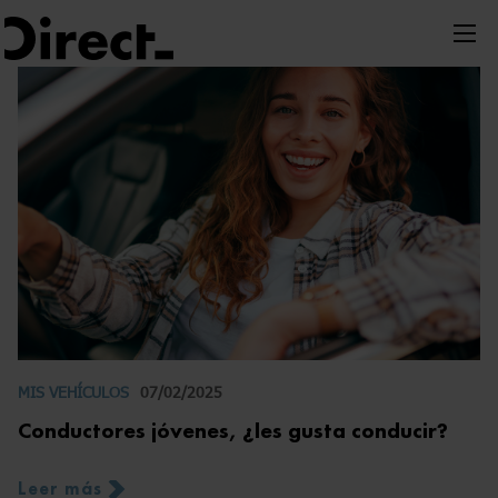
Nota:
este
sitio
web
incluye
un
sistema
de
accesibilidad.
MIS VEHÍCULOS
07/02/2025
Conductores jóvenes, ¿les gusta conducir?
Leer más