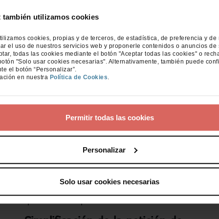
podemos aplicar para que el resultado de
esta sea un poco más generoso. Si bien
t también utilizamos cookies
esta deducción del 15% no estaba vigente,
ahora se vuelve a recuperar para que si has
tilizamos cookies, propias y de terceros, de estadística, de preferencia y de
ar el uso de nuestros servicios web y proponerle contenidos o anuncios de 
adquirido un coche eléctrico el año pasado
ar, todas las cookies mediante el botón "Aceptar todas las cookies" o rech
te lo puedas desgravar en la declaración de
botón "Solo usar cookies necesarias". Alternativamente, también puede conf
te el botón “Personalizar”.
la renta.
ación en nuestra
Política de Cookies
.
¿Por qué esto es interesante? Porque
adquirir un vehículo eléctrico supone una
inversión importante de dinero, por lo
Permitir todas las cookies
tanto, dadas las ventajas que tiene disponer
de un turismo de estas características, estos
Personalizar
son algunos de los beneficios a los que
pueden optar las personas que eligen la
sostenibilidad y contribuir a la mejora del
Solo usar cookies necesarias
medioambiente. Si te lo estabas pensando,
quizás esto te permita aclarar las ideas.