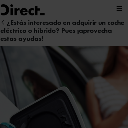
Nota:
este
sitio
¿Estás interesado en adquirir un coche
web
eléctrico o híbrido? Pues ¡aprovecha
incluye
estas ayudas!
un
sistema
de
accesibilidad.