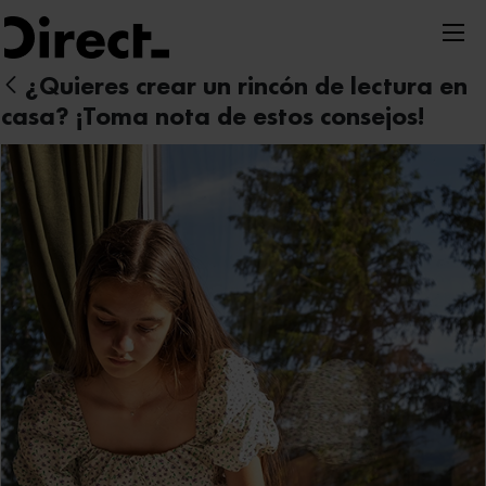
Nota:
este
sitio
¿Quieres crear un rincón de lectura en
web
casa? ¡Toma nota de estos consejos!
incluye
un
sistema
de
accesibilidad.