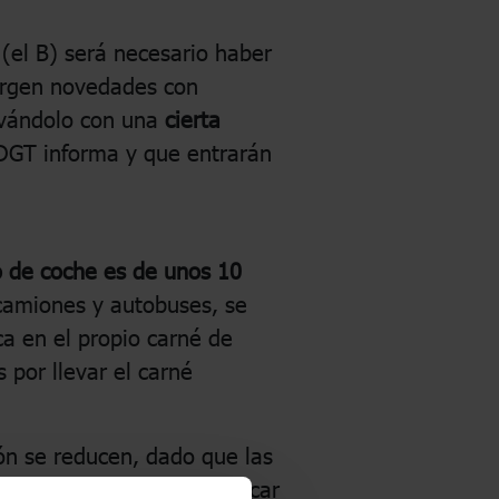
(el B) será necesario haber
urgen novedades con
ovándolo con una
cierta
 DGT informa y que entrarán
o de coche es de unos 10
 camiones y autobuses, se
ca en el propio carné de
 por llevar el carné
ón se reducen, dado que las
 de audición pueden provocar