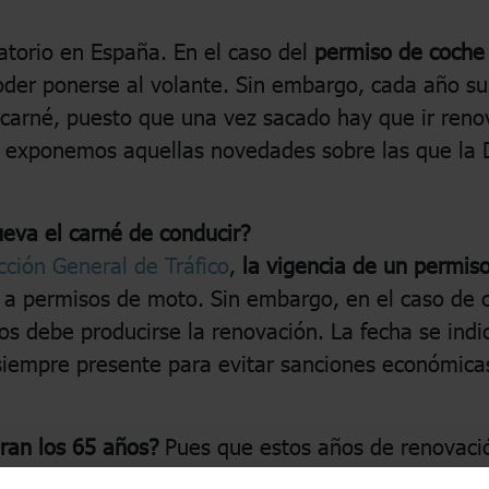
gatorio en España. En el caso del
permiso de coche
oder ponerse al volante. Sin embargo, cada año s
l carné, puesto que una vez sacado hay que ir ren
n, exponemos aquellas novedades sobre las que la
eva el carné de conducir?
cción General de Tráfico
,
la vigencia de un permis
a a permisos de moto. Sin embargo, en el caso de
ños debe producirse la renovación. La fecha se indi
siempre presente para evitar sanciones económicas
ran los 65 años?
Pues que estos años de renovaci
n una edad avanzada donde la falta de reflejos o