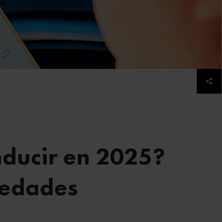
Des
nducir en 2025?
vedades