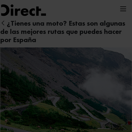
Nota:
este
sitio
¿Tienes una moto? Estas son algunas
web
de las mejores rutas que puedes hacer
incluye
por España
un
sistema
de
accesibilidad.