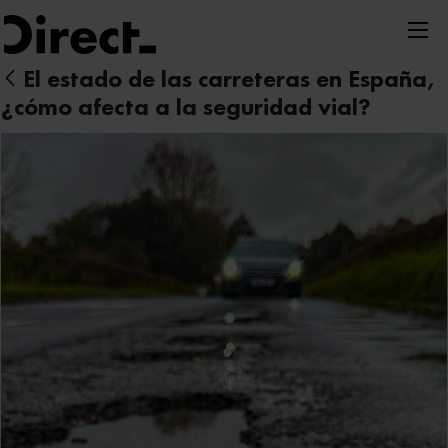
Nota:
este
sitio
El estado de las carreteras en España,
web
¿cómo afecta a la seguridad vial?
incluye
un
sistema
de
accesibilidad.