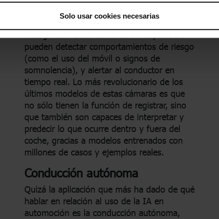
La IA también está presente en
Solo usar cookies necesarias
componentes como las dashcams
inteligentes. Estas cámaras de salpicadero
pueden detectar comportamientos de riesgo
(como el uso del móvil o signos de
somnolencia), y alertar al conductor en
tiempo real. Lo más revolucionario de los
últimos modelos de estas cámaras es que
no sólo tienen la función de registrar, sino
que también son capaces de interpretar y
predecir lo que ocurre dentro y fuera del
coche, gracias a modelos entrenados con
millones de casos y ejemplos reales.
Conducción autónoma
Quizá la aplicación que más ha dado de qué
hablar en relación al uso de la IA en
automoción es la conducción autónoma,