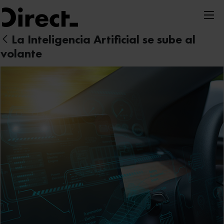
Nota:
este
sitio
La Inteligencia Artificial se sube al
web
volante
incluye
un
sistema
de
accesibilidad.