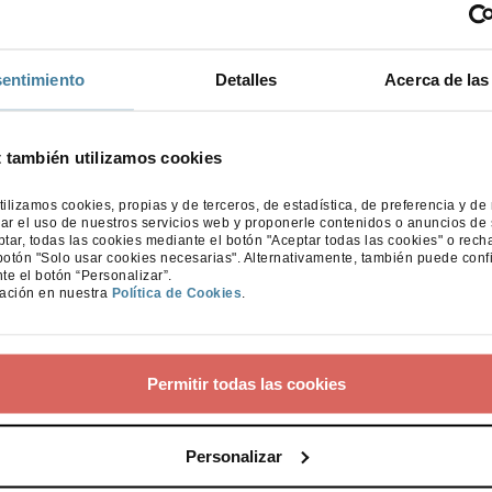
Rutas optimizadas y menos
congestión
entimiento
Detalles
Acerca de las
La IA también está cambiando la forma en
que nos movemos por las ciudades. Los
sistemas de navegación inteligentes nos
t también utilizamos cookies
ofrecen rutas basadas en el análisis del
tráfico en tiempo real, el clima, los
tilizamos cookies, propias y de terceros, de estadística, de preferencia y de
incidentes y patrones históricos para sugerir
ar el uso de nuestros servicios web y proponerle contenidos o anuncios de 
ar, todas las cookies mediante el botón "Aceptar todas las cookies" o rech
caminos más rápidos y seguros.
botón "Solo usar cookies necesarias". Alternativamente, también puede conf
te el botón “Personalizar”.
Y no se queda ahí: gracias a sistemas
ación en nuestra
Política de Cookies
.
conectados, la IA ya se utiliza para
coordinar semáforos y gestionar el flujo
urbano, reduciendo atascos y mejorando la
Permitir todas las cookies
eficiencia de la red vial completa.
Cámaras inteligentes que vigilan
Personalizar
la seguridad