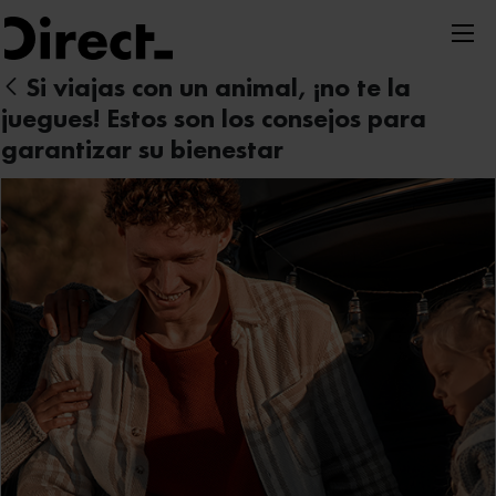
Nota:
este
sitio
Si viajas con un animal, ¡no te la
web
juegues! Estos son los consejos para
incluye
garantizar su bienestar
un
sistema
de
accesibilidad.