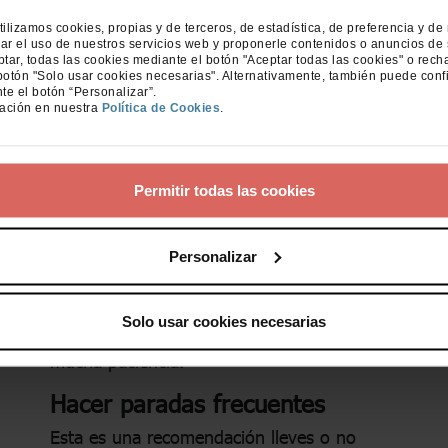
es que hay muchos animales que se
tilizamos cookies, propias y de terceros, de estadística, de preferencia y de
estresan y si no están habituados lo pueden
ar el uso de nuestros servicios web y proponerle contenidos o anuncios de 
pasar realmente mal durante el trayecto,
ar, todas las cookies mediante el botón "Aceptar todas las cookies" o rech
botón "Solo usar cookies necesarias". Alternativamente, también puede conf
pudiendo llegar a vomitar del estrés que
te el botón “Personalizar”.
esto les causa. Por lo tanto, a pesar de
ación en nuestra
Política de Cookies
.
todas las medidas oportunas, conviene
probar antes a hacer pequeños viajes.
Se puede empezar por salidas de 5 minutos
Permitir todas las cookies
e ir aumentando el tiempo a medida que el
animal se va sintiendo más cómodo. El
Personalizar
tiempo variará dependiendo del animal y de
cómo reaccione a esto. Quizás, un gato que
ha vivido siempre en un piso tarde más en
Solo usar cookies necesarias
acostumbrarse. Ante todo, hay que tener
mucha paciencia.
Hacer paradas frecuentes
Esta es una recomendación lleves o no