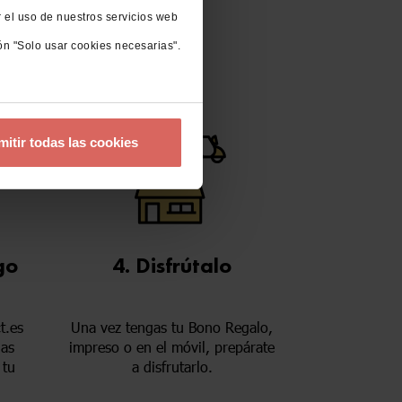
r el uso de nuestros servicios web
ón "Solo usar cookies necesarias".
mitir todas las cookies
go
4. Disfrútalo
t.es
Una vez tengas tu Bono Regalo,
las
impreso o en el móvil, prepárate
 tu
a disfrutarlo.