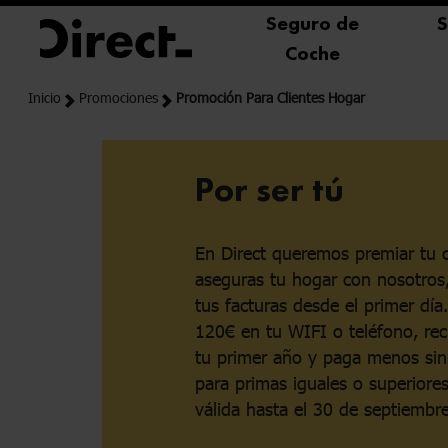
Nota:
Seguro de
S
este
Coche
sitio
web
Inicio
Promociones
Promoción Para Clientes Hogar
incluye
un
sistema
Por ser tú
de
accesibilidad.
Presione
Control-
En Direct queremos premiar tu c
F11
aseguras tu hogar con nosotros
para
tus facturas desde el primer dí
ajustar
120€ en tu WIFI o teléfono, re
el
tu primer año y paga menos sin
sitio
para primas iguales o superiore
web
válida hasta el 30 de septiembr
a
las