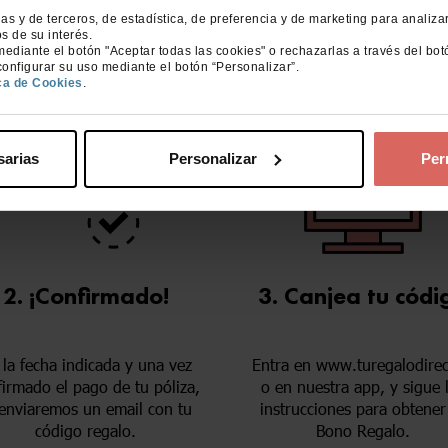
promoción:
ias y de terceros, de estadística, de preferencia y de marketing para analiza
s de su interés.
ediante el botón "Aceptar todas las cookies" o rechazarlas a través del bot
onfigurar su uso mediante el botón “Personalizar”.
ica de Cookies
.
sarias
Personalizar
Per
2. ¡Confirmado!
3. Canjea tu códi
 la fecha indicada y una vez
Entra en www.turegalodirec
irmado el pago de tu póliza,
o en nuestra app, y sigue 
 enviaremos un email con tu
instrucciones para obtener
código regalo.
Bono Regalo.