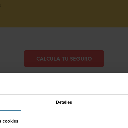
s
CALCULA TU SEGURO
Detalles
scubre cómo canjear
s cookies