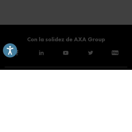
Con la solidez de AXA Group
Accesibilidad
Guías de Ayuda
Modalidades
Servicios
Consejos