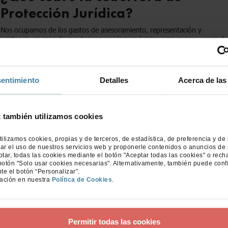
Protección Jurídica?
Nos ocupamos de los gastos de asesoramiento, representación y
asistencia en caso de que tengas que ir a un juicio como consecuencia de
un accidente con tu coche y de la reclamación de daños y perjuicios al
tercero responsable.
entimiento
Detalles
Acerca de las
Consulta También
Coberturas principales del Seguro de Coche
t también utilizamos cookies
Servicios para clientes del Seguro de Coche
tilizamos cookies, propias y de terceros, de estadística, de preferencia y de
ar el uso de nuestros servicios web y proponerle contenidos o anuncios de 
Coches y conductores excluidos
ar, todas las cookies mediante el botón "Aceptar todas las cookies" o rech
botón "Solo usar cookies necesarias". Alternativamente, también puede conf
te el botón “Personalizar”.
ación en nuestra
Política de Cookies
.
Comparativa de Seguros de Coche
Permitir todas las cookies