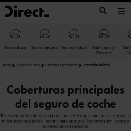
Nota:
este
sitio
web
incluye
un
sistema
Terceros Básico
Terceros con Lunas
Terceros Ampliado
Todo Riesgo con
Todo R
de
Franquicia
Fra
accesibilidad.
Inicio
Seguro de Coche
Coberturas principales
Protección Jurídica
Coberturas principales
del seguro de coche
Te ofrecemos el seguro con las mejores coberturas para tu coche y con la
mejor asistencia para ti, porque para nosotros, los coches son coches y
las personas son personas.