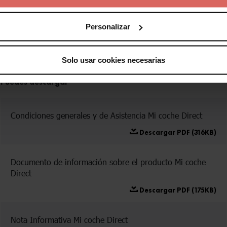
Te ayudamos a elegir entre los
diferentes tipos de seguro
Personalizar
Comparar seguros
Solo usar cookies necesarias
Puedes descargar
Condiciones generales y de Asistencia Mi coche Direct
Descargar PDF (316KB)
Documento de información sobre el producto Mi coche
Direct
Descargar PDF (175KB)
Nota Informativa Mi coche Direct